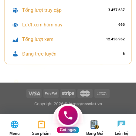
Tổng lượt truy cập
3.457.637
Lượt xem hôm nay
665
Tổng lượt xem
12.456.962
Đang trực tuyến
6
Copyright 2026 ©
https://nssviet.vn
Gọi ngay
Menu
Sản phẩm
Bảng Giá
Liên hệ