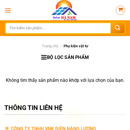
Bỏ
qua
nội
dung
Tìm
kiếm:
Trang chủ
/
Phụ kiện vật tư
BỘ LỌC SẢN PHẨM
Không tìm thấy sản phẩm nào khớp với lựa chọn của bạn.
THÔNG TIN LIÊN HỆ
CÔNG TY TNHH XNK ĐIỆN NĂNG LƯỢNG