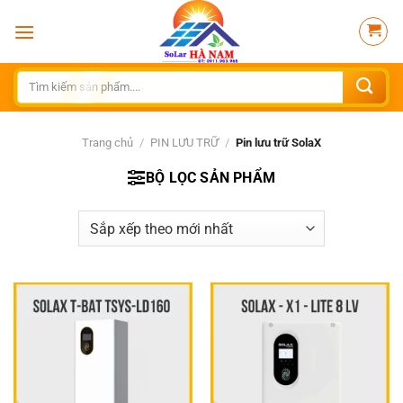
Bỏ
qua
nội
dung
Tìm
kiếm:
Trang chủ
/
PIN LƯU TRỮ
/
Pin lưu trữ SolaX
BỘ LỌC SẢN PHẨM