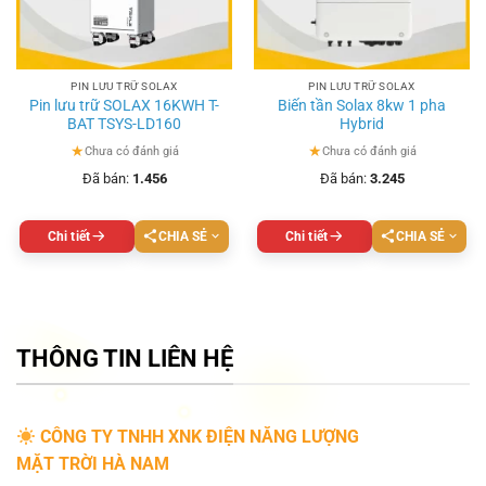
PIN LƯU TRỮ SOLAX
PIN LƯU TRỮ SOLAX
Pin lưu trữ SOLAX 16KWH T-
Biến tần Solax 8kw 1 pha
BAT TSYS-LD160
Hybrid
★
★
Chưa có đánh giá
Chưa có đánh giá
Đã bán:
1.456
Đã bán:
3.245
Chi tiết
CHIA SẺ
Chi tiết
CHIA SẺ
THÔNG TIN LIÊN HỆ
CÔNG TY TNHH XNK ĐIỆN NĂNG LƯỢNG
MẶT TRỜI HÀ NAM