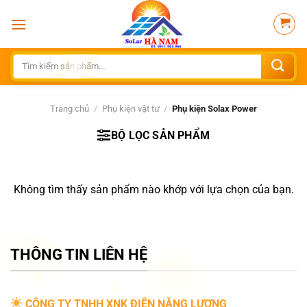
Bỏ
qua
nội
dung
Tìm
kiếm:
Trang chủ
/
Phụ kiện vật tư
/
Phụ kiện Solax Power
BỘ LỌC SẢN PHẨM
Không tìm thấy sản phẩm nào khớp với lựa chọn của bạn.
THÔNG TIN LIÊN HỆ
CÔNG TY TNHH XNK ĐIỆN NĂNG LƯỢNG