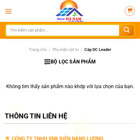
Bỏ
qua
nội
dung
Tìm
kiếm:
Trang chủ
/
Phụ kiện vật tư
/
Cáp DC Leader
BỘ LỌC SẢN PHẨM
Không tìm thấy sản phẩm nào khớp với lựa chọn của bạn.
THÔNG TIN LIÊN HỆ
CÔNG TY TNHH XNK ĐIỆN NĂNG LƯỢNG