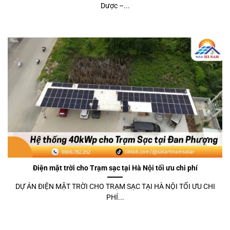
Dược –...
Điện mặt trời cho Trạm sạc tại Hà Nội tối ưu chi phí
DỰ ÁN ĐIỆN MẶT TRỜI CHO TRẠM SẠC TẠI HÀ NỘI TỐI ƯU CHI
PHÍ...