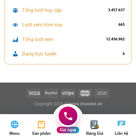
Tổng lượt truy cập
3.457.637
Lượt xem hôm nay
665
Tổng lượt xem
12.456.962
Đang trực tuyến
6
Copyright 2026 ©
https://nssviet.vn
Gọi ngay
Menu
Sản phẩm
Bảng Giá
Liên hệ