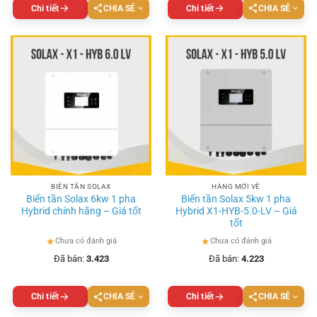
Chi tiết
CHIA SẺ
Chi tiết
CHIA SẺ
BIẾN TẦN SOLAX
HÀNG MỚI VỀ
Biến tần Solax 6kw 1 pha
Biến tần Solax 5kw 1 pha
Hybrid chính hãng – Giá tốt
Hybrid X1-HYB-5.0-LV – Giá
tốt
★
★
Chưa có đánh giá
Chưa có đánh giá
Đã bán:
3.423
Đã bán:
4.223
Chi tiết
CHIA SẺ
Chi tiết
CHIA SẺ