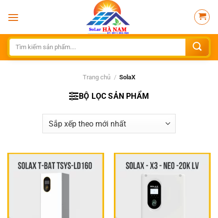
Bỏ
qua
nội
dung
Tìm
kiếm:
Trang chủ
/
SolaX
BỘ LỌC SẢN PHẨM