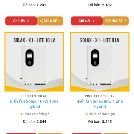
Đã bán:
1.231
Đã bán:
2.132
Chi tiết
CHIA SẺ
Chi tiết
CHIA SẺ
BIẾN TẦN SOLAX
PIN LƯU TRỮ SOLAX
Biến tần SolaX 10kW 1pha
Biến tần Solax 8kw 1 pha
hybrid
Hybrid
★
★
Chưa có đánh giá
Chưa có đánh giá
Đã bán:
2.344
Đã bán:
3.245