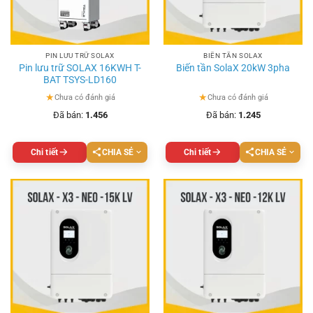
PIN LƯU TRỮ SOLAX
BIẾN TẦN SOLAX
Pin lưu trữ SOLAX 16KWH T-
Biến tần SolaX 20kW 3pha
BAT TSYS-LD160
★
★
Chưa có đánh giá
Chưa có đánh giá
Đã bán:
1.456
Đã bán:
1.245
Chi tiết
CHIA SẺ
Chi tiết
CHIA SẺ