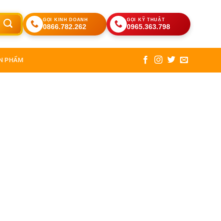
GỌI KINH DOANH
GỌI KỸ THUẬT
0866.782.262
0965.363.798
N PHẨM