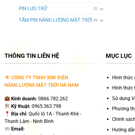
PIN LƯU TRỮ
(2)
TẤM PIN NĂNG LƯỢNG MẶT TRỜI
(4)
THÔNG TIN LIÊN HỆ
MỤC LỤC
CÔNG TY TNHH XNK ĐIỆN
Hình thức 
NĂNG LƯỢNG MẶT TRỜI HÀ NAM
Hình thức 
Sử dụng V
Kinh doanh:
0866.782.262
Kỹ thuật:
0965.363.798
Phương th
Địa chỉ:
Quốc lộ 1A - Thanh Khê -
Chính sách
Thanh Lâm - Ninh Bình
Email:
Hướng dẫn