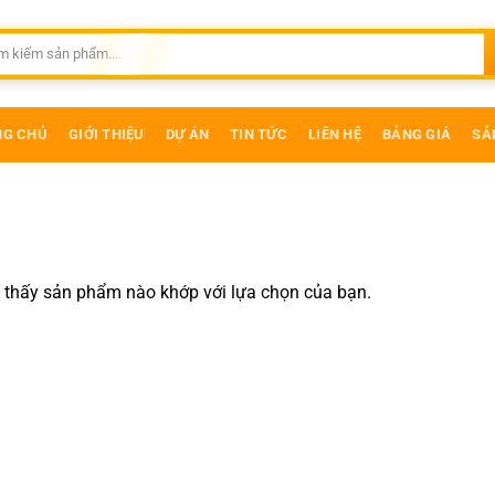
NG CHỦ
GIỚI THIỆU
DỰ ÁN
TIN TỨC
LIÊN HỆ
BẢNG GIÁ
SẢ
 thấy sản phẩm nào khớp với lựa chọn của bạn.