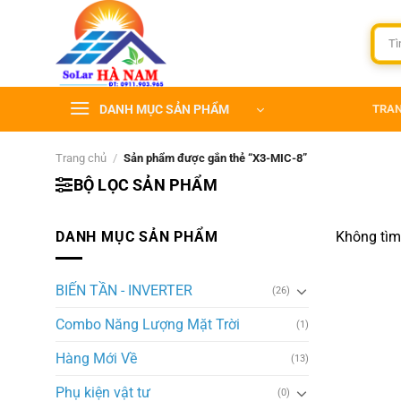
Bỏ
qua
Tìm
kiếm:
nội
dung
DANH MỤC SẢN PHẨM
TRA
Trang chủ
/
Sản phẩm được gắn thẻ “X3-MIC-8”
BỘ LỌC SẢN PHẨM
DANH MỤC SẢN PHẨM
Không tìm
BIẾN TẦN - INVERTER
(26)
Combo Năng Lượng Mặt Trời
(1)
Hàng Mới Về
(13)
Phụ kiện vật tư
(0)