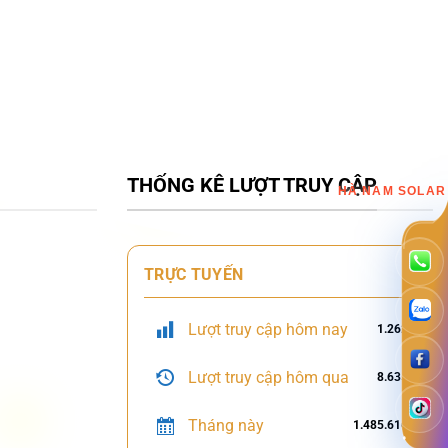
THỐNG KÊ LƯỢT TRUY CẬP
HÀ NAM SOLAR
TRỰC TUYẾN
Lượt truy cập hôm nay
1.262
Lượt truy cập hôm qua
8.635
Tháng này
1.485.616