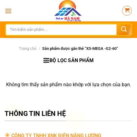
Bỏ
qua
nội
dung
Tìm
kiếm:
Trang chủ
/
Sản phẩm được gắn thẻ “X3-MEGA -G2-60”
BỘ LỌC SẢN PHẨM
Không tìm thấy sản phẩm nào khớp với lựa chọn của bạn.
THÔNG TIN LIÊN HỆ
CÔNG TY TNHH XNK ĐIỆN NĂNG LƯỢNG