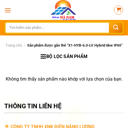
Bỏ
qua
nội
dung
Tìm
kiếm:
Trang chủ
/
Sản phẩm được gắn thẻ “X1-HYB-6.0-LV Hybrid 6kw IP65”
BỘ LỌC SẢN PHẨM
Không tìm thấy sản phẩm nào khớp với lựa chọn của bạn.
THÔNG TIN LIÊN HỆ
CÔNG TY TNHH XNK ĐIỆN NĂNG LƯỢNG