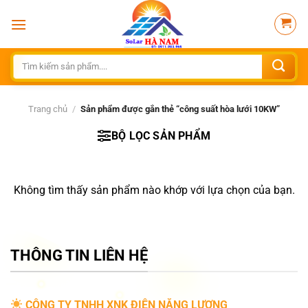
Bỏ
qua
nội
dung
Tìm
kiếm:
Trang chủ
/
Sản phẩm được gắn thẻ “công suất hòa lưới 10KW”
BỘ LỌC SẢN PHẨM
Không tìm thấy sản phẩm nào khớp với lựa chọn của bạn.
THÔNG TIN LIÊN HỆ
CÔNG TY TNHH XNK ĐIỆN NĂNG LƯỢNG